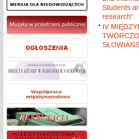
Students an
research".
IV MIĘDZ
TWÓRCZOŚ
SŁOWIAŃSK