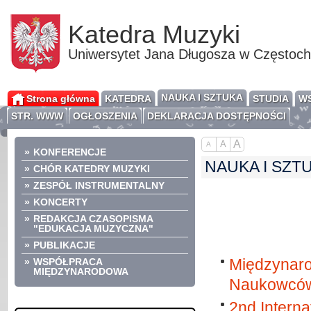
Katedra Muzyki
Uniwersytet Jana Długosza w Częstoc
NAUKA I SZTUKA
Strona główna
KATEDRA
STUDIA
WS
STR. WWW
OGŁOSZENIA
DEKLARACJA DOSTĘPNOŚCI
A
A
A
»
KONFERENCJE
NAUKA I SZT
»
CHÓR KATEDRY MUZYKI
»
ZESPÓŁ INSTRUMENTALNY
»
KONCERTY
»
REDAKCJA CZASOPISMA
"EDUKACJA MUZYCZNA"
»
PUBLIKACJE
Międzynaro
»
WSPÓŁPRACA
MIĘDZYNARODOWA
Naukowców 
2nd Interna