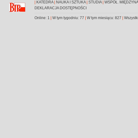
|
KATEDRA
|
NAUKA I SZTUKA
|
STUDIA
|
WSPÓŁ. MIĘDZYN
DEKLARACJA DOSTĘPNOŚCI
Online: 1
|
W tym tygodniu: 77
|
W tym miesiącu: 827
|
Wszystk