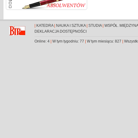
|
KATEDRA
|
NAUKA I SZTUKA
|
STUDIA
|
WSPÓŁ. MIĘDZYN
DEKLARACJA DOSTĘPNOŚCI
Online: 4
|
W tym tygodniu: 77
|
W tym miesiącu: 827
|
Wszystk