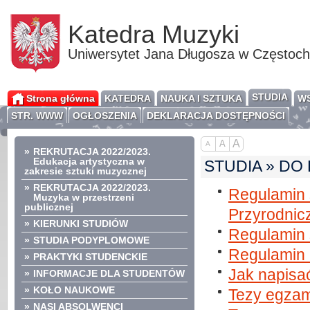
Katedra Muzyki
Uniwersytet Jana Długosza w Częstoc
STUDIA
Strona główna
KATEDRA
NAUKA I SZTUKA
WS
STR. WWW
OGŁOSZENIA
DEKLARACJA DOSTĘPNOŚCI
A
A
A
»
REKRUTACJA 2022/2023.
Edukacja artystyczna w
STUDIA » DO P
zakresie sztuki muzycznej
»
REKRUTACJA 2022/2023.
Regulamin 
Muzyka w przestrzeni
publicznej
Przyrodnic
»
KIERUNKI STUDIÓW
Regulamin 
»
STUDIA PODYPLOMOWE
Regulamin 
»
PRAKTYKI STUDENCKIE
Jak napisać
»
INFORMACJE DLA STUDENTÓW
»
KOŁO NAUKOWE
Tezy egzam
»
NASI ABSOLWENCI