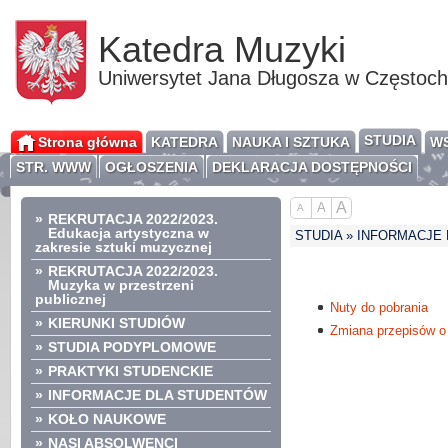
Katedra Muzyki
Uniwersytet Jana Długosza w Częstoc
STUDIA
Strona główna
KATEDRA
NAUKA I SZTUKA
WS
STR. WWW
OGŁOSZENIA
DEKLARACJA DOSTĘPNOŚCI
A
A
A
»
REKRUTACJA 2022/2023.
Edukacja artystyczna w
STUDIA » INFORMACJE
zakresie sztuki muzycznej
»
REKRUTACJA 2022/2023.
Muzyka w przestrzeni
publicznej
Nuty do pobrania
»
KIERUNKI STUDIÓW
Zmiana przepisów o
»
STUDIA PODYPLOMOWE
»
PRAKTYKI STUDENCKIE
»
INFORMACJE DLA STUDENTÓW
»
KOŁO NAUKOWE
»
NASI ABSOLWENCI