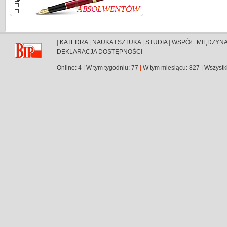
|
KATEDRA
|
NAUKA I SZTUKA
|
STUDIA
|
WSPÓŁ. MIĘDZYN
DEKLARACJA DOSTĘPNOŚCI
Online: 4
|
W tym tygodniu: 77
|
W tym miesiącu: 827
|
Wszystk