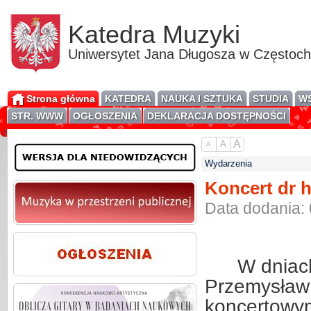
Katedra Muzyki
Uniwersytet Jana Długosza w Częstoc
Strona główna
KATEDRA
NAUKA I SZTUKA
STUDIA
WS
STR. WWW
OGŁOSZENIA
DEKLARACJA DOSTĘPNOŚCI
A
A
A
Wydarzenia
Koncert dr 
Data dodania:
W dniach
Przemysław 
koncertowym