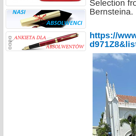
Selection f
Bernsteina.
https://ww
d971Z8&lis