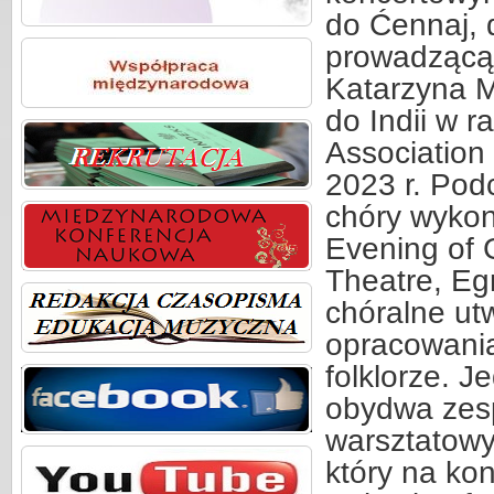
do Ćennaj, d
prowadzącą 
Katarzyna M
do Indii w 
Association
2023 r. Pod
chóry wykon
Evening of 
Theatre, Eg
chóralne utw
opracowania
folklorze. 
obydwa zesp
warsztatowy
który na kon