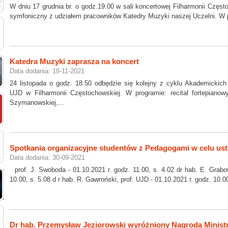
W dniu 17 grudnia br. o godz.19.00 w sali koncertowej Filharmonii Częst
symfoniczny z udziałem pracowników Katedry Muzyki naszej Uczelni. W p
Katedra Muzyki zaprasza na koncert
Data dodania: 18-11-2021
24 listopada o godz. 18.50 odbędzie się kolejny z cyklu Akademickic
UJD w Filharmonii Częstochowskiej. W programie: recital fortepianow
Szymanowskiej,...
Spotkania organizacyjne studentów z Pedagogami w celu ust
Data dodania: 30-09-2021
prof. J. Swoboda - 01.10.2021 r. godz. 11.00, s. 4.02 dr hab. E. Grabow
10.00, s. 5.08 d r hab. R. Gawroński, prof. UJD - 01.10.2021 r. godz. 10.00,
Dr hab. Przemysław Jeziorowski wyróżniony Nagrodą Minist