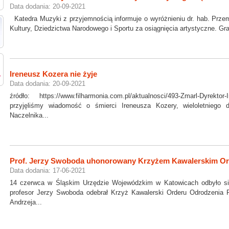
Data dodania: 20-09-2021
Katedra Muzyki z przyjemnością informuje o wyróżnieniu dr. hab. Prze
Kultury, Dziedzictwa Narodowego i Sportu za osiągnięcia artystyczne. Grat
Ireneusz Kozera nie żyje
Data dodania: 20-09-2021
źródło: https://www.filharmonia.com.pl/aktualnosci/493-Zmarl-Dyre
przyjęliśmy wiadomość o śmierci Ireneusza Kozery, wieloletniego d
Naczelnika...
Prof. Jerzy Swoboda uhonorowany Krzyżem Kawalerskim Ord
Data dodania: 17-06-2021
14 czerwca w Śląskim Urzędzie Wojewódzkim w Katowicach odbyło się
profesor Jerzy Swoboda odebrał Krzyż Kawalerski Orderu Odrodzenia
Andrzeja...