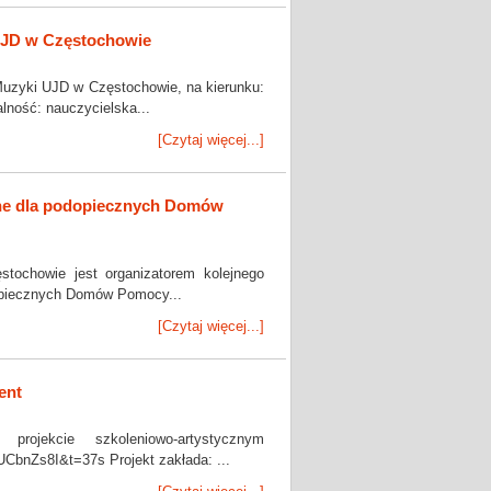
UJD w Częstochowie
uzyki UJD w Częstochowie, na kierunku:
ć: nauczycielska...
[Czytaj więcej...]
e dla podopiecznych Domów
ochowie jest organizatorem kolejnego
dopiecznych Domów Pomocy...
[Czytaj więcej...]
ent
ojekcie szkoleniowo-artystycznym
bnZs8I&t=37s Projekt zakłada: ...