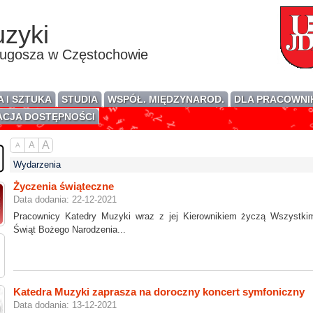
zyki
ługosza w Częstochowie
 I SZTUKA
STUDIA
WSPÓŁ. MIĘDZYNAROD.
DLA PRACOWN
CJA DOSTĘPNOŚCI
A
A
A
Wydarzenia
Życzenia świąteczne
Data dodania: 22-12-2021
Pracownicy Katedry Muzyki wraz z jej Kierownikiem życzą Wszystki
Świąt Bożego Narodzenia...
Katedra Muzyki zaprasza na doroczny koncert symfoniczny
Data dodania: 13-12-2021