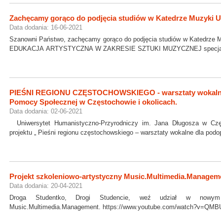
Zachęcamy gorąco do podjęcia studiów w Katedrze Muzyki 
Data dodania: 16-06-2021
Szanowni Państwo, zachęcamy gorąco do podjęcia studiów w Katedrze M
EDUKACJA ARTYSTYCZNA W ZAKRESIE SZTUKI MUZYCZNEJ specjalnoś
PIEŚNI REGIONU CZĘSTOCHOWSKIEGO - warsztaty wokaln
Pomocy Społecznej w Częstochowie i okolicach.
Data dodania: 02-06-2021
Uniwersytet Humanistyczno-Przyrodniczy im. Jana Długosza w Częst
projektu „ Pieśni regionu częstochowskiego – warsztaty wokalne dla po
Projekt szkoleniowo-artystyczny Music.Multimedia.Managem
Data dodania: 20-04-2021
Droga Studentko, Drogi Studencie, weź udział w nowym pr
Music.Multimedia.Management. https://www.youtube.com/watch?v=QMBUC