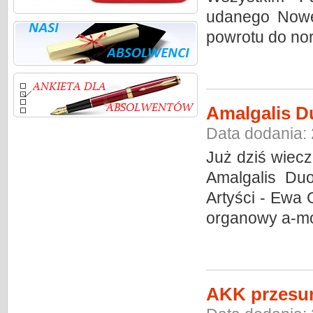
udanego Nowe
powrotu do no
Amalgalis D
Data dodania:
Już dziś wiec
Amalgalis Du
Artyści - Ewa
organowy a-mo
AKK przesun