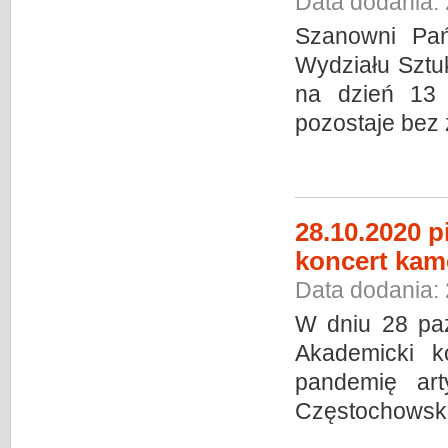
Data dodania:
Szanowni Pań
Wydziału Sztu
na dzień 13 
pozostaje bez
28.10.2020 
koncert kam
Data dodania:
W dniu 28 paź
Akademicki k
pandemię art
Częstochowskie