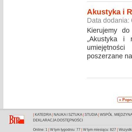
Akustyka i R
Data dodania:
Kierujemy do 
„Akustyka i 
umiejętnośc
poszerzane na 
« Popr
|
KATEDRA
|
NAUKA I SZTUKA
|
STUDIA
|
WSPÓŁ. MIĘDZYN
DEKLARACJA DOSTĘPNOŚCI
Online: 1
|
W tym tygodniu: 77
|
W tym miesiącu: 827
|
Wszystk