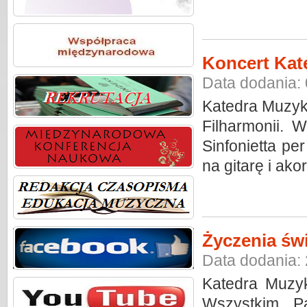
Koncert Kat
Data dodania:
Katedra Muzyk
Filharmonii. 
Sinfonietta p
na gitarę i ako
Życzenia św
Data dodania:
Katedra Muzyk
Wszystkim P