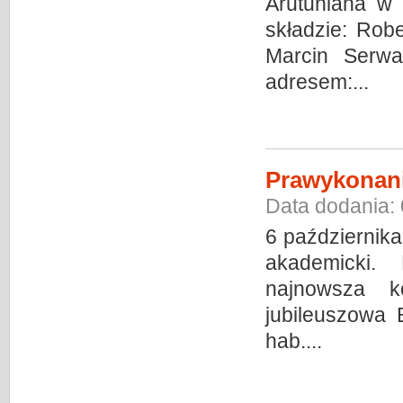
Arutuniana w
składzie: Rob
Marcin Serwa
adresem:...
Prawykonani
Data dodania:
6 października
akademicki.
najnowsza k
jubileuszowa 
hab....