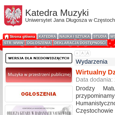
Katedra Muzyki
Uniwersytet Jana Długosza w Częstoc
Strona główna
KATEDRA
NAUKA I SZTUKA
STUDIA
WS
STR. WWW
OGŁOSZENIA
DEKLARACJA DOSTĘPNOŚCI
A
A
A
Wydarzenia
Wirtualny D
Data dodania:
Drodzy Matur
przypominamy
Humanistycz
Częstochowie zb